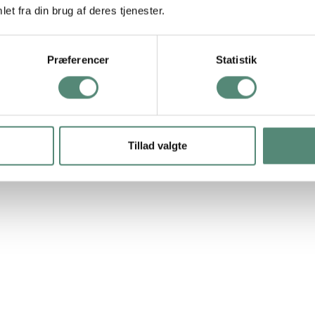
et fra din brug af deres tjenester.
Præferencer
Statistik
HOEI 200 MASSIV EG 50X70 PS glas
Levering: 1-3 hverdage
Tillad valgte