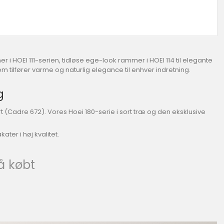
r i HOEI 111-serien, tidløse ege-look rammer i HOEI 114 til elegante
tilfører varme og naturlig elegance til enhver indretning.
g
 (Cadre 672). Vores Hoei 180-serie i sort træ og den eksklusive
ter i høj kvalitet.
å købt