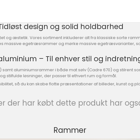
idløst design og solid holdbarhed
t og æstetik. Vores sortiment inkluderer alt fra klassiske sorte ramme
vores massive egetræsrammer og mørke massive egetræsvarianter, som 
uminium – Til enhver stil og indretnin
 samt aluminiumsrammer i både mat sølv (Cadre 670) og stilrent sort
g stilfulde løsninger, der passer til ethvert rum og formål.
itet, så du kan skabe flotte præsentationer af billeder, kunst og plaka
r der har købt dette produkt har ogs
Rammer