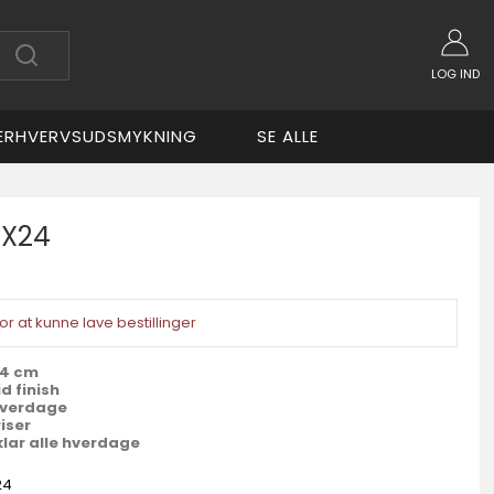
LOG IND
ERHVERVSUDSMYKNING
SE ALLE
8X24
or at kunne lave bestillinger
24 cm
d finish
 hverdage
iser
klar alle hverdage
24