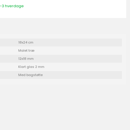
 1-3 hverdage
18x24 cm
Malet træ
12x18 mm
Klart glas 2 mm
Med bagstøtte