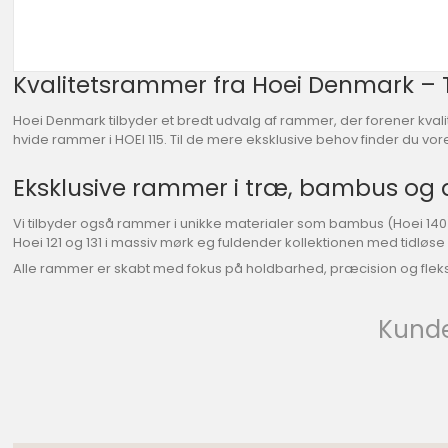
Kvalitetsrammer fra Hoei Denmark – T
Hoei Denmark tilbyder et bredt udvalg af rammer, der forener kvalite
hvide rammer i HOEI 115. Til de mere eksklusive behov finder du 
Eksklusive rammer i træ, bambus og al
Vi tilbyder også rammer i unikke materialer som bambus (Hoei 140)
Hoei 121 og 131 i massiv mørk eg fuldender kollektionen med tidløse o
Alle rammer er skabt med fokus på holdbarhed, præcision og fleksibil
Kunde