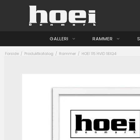
GALLERI
RAMMER
S
Forside
/
Produktkatalog
/
Rammer
/
HOEI 115 HVID 18X24
Jesper Nørg
Hoei Denmar
Ib Beier