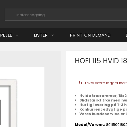
PEJLE
LISTER
PRINT ON DEMAND
HOEI 115 HVID 1
aard Studio
k Art
Du skal være logget ind f
Hvide trærammer, 18x
Slidstærkt træ med hvi
Hurtig levering på 1-3
Konkurrencedygtige pr
Vores kundeservice er 
Model/Varenr.:
8011500180