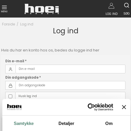
MENU
SØG
LOG IND
Forside
/
Log ind
Log ind
Hvis du har en konto hos os, bedes du logge ind her
Din e-mail
*
Din adgangskode
*
Husk log ind
Glemt din adgangskode?
Ansøg om bruger (B2B)
Samtykke
Detaljer
Om
Log ind