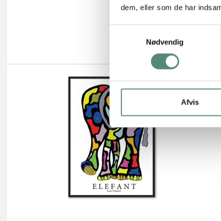
dem, eller som de har indsaml
S
Nødvendig
a
m
t
y
k
k
Afvis
e
v
a
l
g