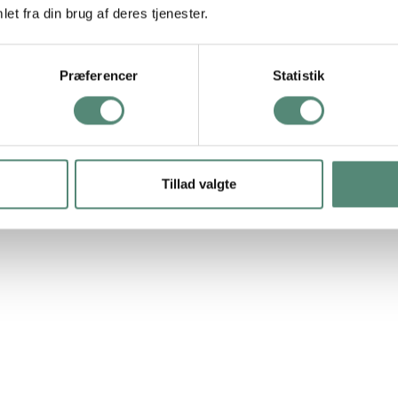
et fra din brug af deres tjenester.
Præferencer
Statistik
T-JN 114 Elefant 50X70 M/SORT 111 M GLAS
Tillad valgte
Levering: 4-8 hverdage