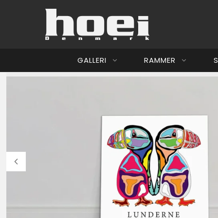
GALLERI
RAMMER
S
Jesper Nørg
Hoei Denmar
Ib Beier