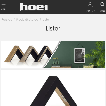
MENU
SØG
LOG IND
Forside
/
Produktkatalog
/
Lister
Lister