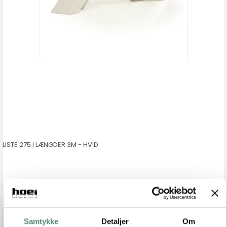
LISTE 275 I LÆNGDER 3M - HVID
Levering: 1-3 hverdage
Samtykke
Detaljer
Om
Vis produkt