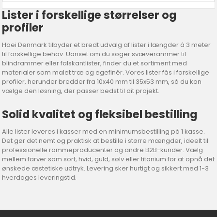
Lister i forskellige størrelser og
profiler
Hoei Denmark tilbyder et bredt udvalg af lister i længder á 3 meter
til forskellige behov. Uanset om du søger svæverammer til
blindrammer eller falskantlister, finder du et sortiment med
materialer som malet træ og egefinér. Vores lister fås i forskellige
profiler, herunder bredder fra 10x40 mm til 35x53 mm, så du kan
vælge den løsning, der passer bedst til dit projekt.
Solid kvalitet og fleksibel bestilling
Alle lister leveres i kasser med en minimumsbestilling på 1 kasse.
Det gør det nemt og praktisk at bestille i større mængder, ideelt til
professionelle rammeproducenter og andre B2B-kunder. Vælg
mellem farver som sort, hvid, guld, sølv eller titanium for at opnå det
ønskede æstetiske udtryk. Levering sker hurtigt og sikkert med 1-3
hverdages leveringstid.