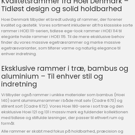
Kvalitetsrammer fra Hoei Denmark –
Tidløst design og solid holdbarhed
Hoei Denmark tilbyder et bredt udvalg af rammer, der forener
kvalitet og æstetik. Vores sortiment inkluderer alt fra klassiske sorte
rammer i HOEI 111-serien, tidløse ege-look rammer i HOEI 114 til
elegante hvide rammer i HOEI 115. Til de mere eksklusive behov
finder du vores massive egetræsrammer og mørke massive
egetræsvarianter, som tilfører varme og naturlig elegance til
enhver indretning.
Eksklusive rammer i træ, bambus og
aluminium – Til enhver stil og
indretning
Vi tilbyder også rammer i unikke materialer som bambus (Hoei
140) samt aluminiumsrammer i både mat sølv (Cadre 670) og
stilrent sort (Cadre 672). Vores Hoei 180-serie i sort træ og den
eksklusive Hoei 121 og 131 i massiv mørk eg fuldender kollektionen
med tidløse og stilfulde løsninger, der passer til ethvert rum og
formål.
Alle rammer er skabt med fokus på holdbarhed, præcision og