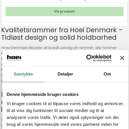
Vis produkt
Kvalitetsrammer fra Hoei Denmark –
Tidløst design og solid holdbarhed
Hoei Denmark tilbyder et bredt udvalg af rammer, der forener
kvalitet og æstetik. Vores sortiment inkluderer alt fra klassiske sorte
rammer i HOEI 111-serien, tidløse ege-look rammer i HOEI 114 til
elegante hvide rammer i HOEI 115. Til de mere eksklusive behov
finder du vores massive egetræsrammer og mørke massive
Samtykke
Detaljer
Om
egetræsvarianter, som tilfører varme og naturlig elegance til
enhver indretning.
Eksklusive rammer i træ, bambus og
Denne hjemmeside bruger cookies
aluminium – Til enhver stil og
Vi bruger cookies til at tilpasse vores indhold og annoncer,
indretning
til at vise dig funktioner til sociale medier og til at
analysere vores trafik. Vi deler også oplysninger om din
Vi tilbyder også rammer i unikke materialer som bambus (Hoei
brug af vores hjemmeside med vores partnere inden for
140) samt aluminiumsrammer i både mat sølv (Cadre 670) og