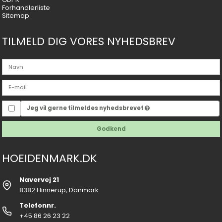
Forhandlerliste
Sitemap
TILMELD DIG VORES NYHEDSBREV
Jeg vil gerne tilmeldes nyhedsbrevet
Godkend
HOEIDENMARK.DK
Navervej 21
8382 Hinnerup, Danmark
Telefonnr.
+45 86 26 23 22