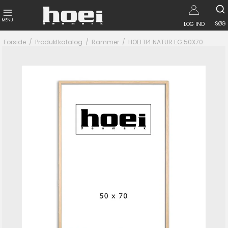
MENU
SØG
LOG IND
Forside
/
Produktkatalog
/
Rammer
/
HOEI 114 NATUR EG 50X70