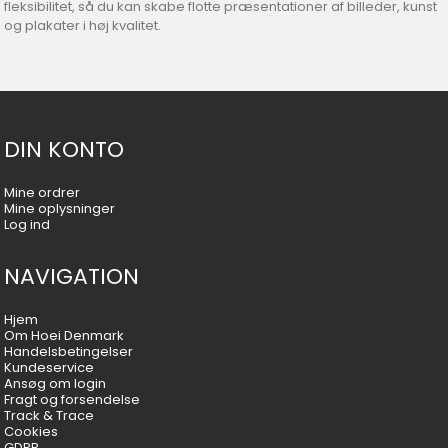
fleksibilitet, så du kan skabe flotte præsentationer af billeder, kunst
og plakater i høj kvalitet.
DIN KONTO
Mine ordrer
Mine oplysninger
Log ind
NAVIGATION
Hjem
Om Hoei Denmark
Handelsbetingelser
Kundeservice
Ansøg om login
Fragt og forsendelse
Track & Trace
Cookies
GDPR