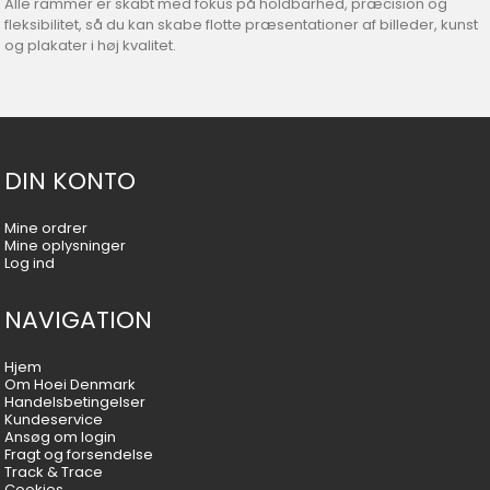
Alle rammer er skabt med fokus på holdbarhed, præcision og
fleksibilitet, så du kan skabe flotte præsentationer af billeder, kunst
og plakater i høj kvalitet.
DIN KONTO
Mine ordrer
Mine oplysninger
Log ind
NAVIGATION
Hjem
Om Hoei Denmark
Handelsbetingelser
Kundeservice
Ansøg om login
Fragt og forsendelse
Track & Trace
Cookies