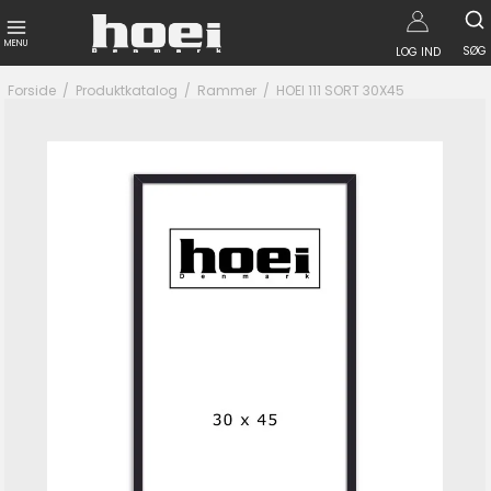
MENU
SØG
LOG IND
Forside
/
Produktkatalog
/
Rammer
/
HOEI 111 SORT 30X45