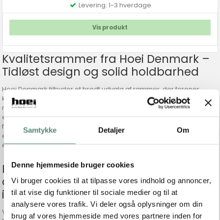
Levering: 1-3 hverdage
Vis produkt
Kvalitetsrammer fra Hoei Denmark –
Tidløst design og solid holdbarhed
Hoei Denmark tilbyder et bredt udvalg af rammer, der forener
kvalitet og æstetik. Vores sortiment inkluderer alt fra klassiske sorte
rammer i HOEI 111-serien, tidløse ege-look rammer i HOEI 114 til
elegante hvide rammer i HOEI 115. Til de mere eksklusive behov
finder du vores massive egetræsrammer og mørke massive
Samtykke
Detaljer
Om
egetræsvarianter, som tilfører varme og naturlig elegance til
enhver indretning.
Denne hjemmeside bruger cookies
Eksklusive rammer i træ, bambus og
aluminium – Til enhver stil og
Vi bruger cookies til at tilpasse vores indhold og annoncer,
indretning
til at vise dig funktioner til sociale medier og til at
analysere vores trafik. Vi deler også oplysninger om din
Vi tilbyder også rammer i unikke materialer som bambus (Hoei
brug af vores hjemmeside med vores partnere inden for