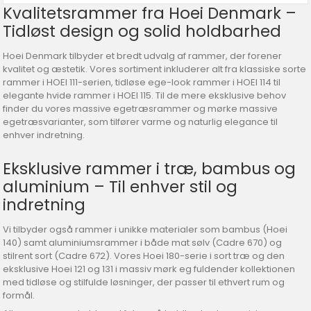
Kvalitetsrammer fra Hoei Denmark –
Tidløst design og solid holdbarhed
Hoei Denmark tilbyder et bredt udvalg af rammer, der forener
kvalitet og æstetik. Vores sortiment inkluderer alt fra klassiske sorte
rammer i HOEI 111-serien, tidløse ege-look rammer i HOEI 114 til
elegante hvide rammer i HOEI 115. Til de mere eksklusive behov
finder du vores massive egetræsrammer og mørke massive
egetræsvarianter, som tilfører varme og naturlig elegance til
enhver indretning.
Eksklusive rammer i træ, bambus og
aluminium – Til enhver stil og
indretning
Vi tilbyder også rammer i unikke materialer som bambus (Hoei
140) samt aluminiumsrammer i både mat sølv (Cadre 670) og
stilrent sort (Cadre 672). Vores Hoei 180-serie i sort træ og den
eksklusive Hoei 121 og 131 i massiv mørk eg fuldender kollektionen
med tidløse og stilfulde løsninger, der passer til ethvert rum og
formål.