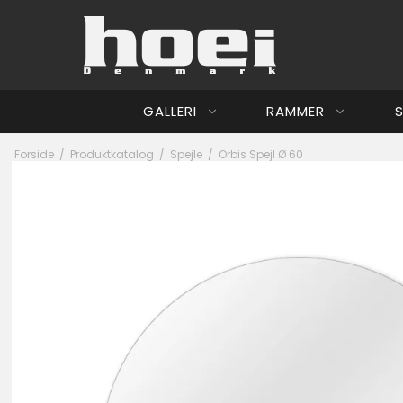
GALLERI
RAMMER
S
Forside
/
Produktkatalog
/
Spejle
/
Orbis Spejl Ø 60
Jesper Nørg
Hoei Denmar
Ib Beier