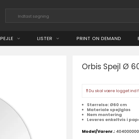
PEJLE
LISTER
PRINT ON DEMAND
Orbis Spejl Ø 6
aard Studio
k Art
Du skal være logget ind f
Størrelse: Ø60 cm
Materiale spejlglas
Nem montering
Leveres enkeltvis i p
Model/Varenr.:
404000000