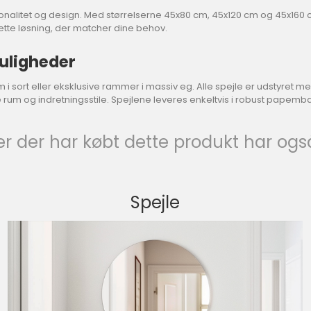
ionalitet og design. Med størrelserne 45x80 cm, 45x120 cm og 45x160 cm
 rette løsning, der matcher dine behov.
uligheder
inium i sort eller eksklusive rammer i massiv eg. Alle spejle er udsty
lige rum og indretningsstile. Spejlene leveres enkeltvis i robust papemb
r der har købt dette produkt har ogs
Spejle