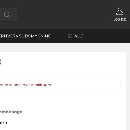
LOG IND
ERHVERVSUDSMYKNING
SE ALLE
0
or at kunne lave bestillinger
apemballage
060