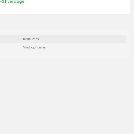
 1-3 hverdage
10x19 mm
Med ophæng