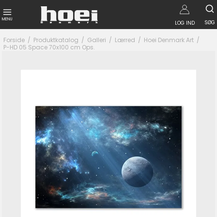
MENU
SØG
LOG IND
Forside
/
Produktkatalog
/
Galleri
/
Lærred
/
Hoei Denmark Art
/
P-HD 05 Space 70x100 cm Ops.