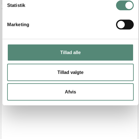
k
Statistik
e
v
Marketing
a
l
g
Tillad alle
Tillad valgte
Afvis