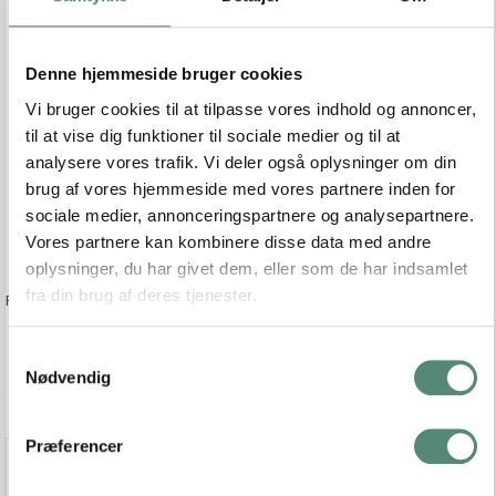
Denne hjemmeside bruger cookies
Vi bruger cookies til at tilpasse vores indhold og annoncer,
til at vise dig funktioner til sociale medier og til at
analysere vores trafik. Vi deler også oplysninger om din
brug af vores hjemmeside med vores partnere inden for
sociale medier, annonceringspartnere og analysepartnere.
Vores partnere kan kombinere disse data med andre
oplysninger, du har givet dem, eller som de har indsamlet
fra din brug af deres tjenester.
P-HD 02 Leopard 70x100 cm Ops.
S
Nødvendig
a
m
Ikke på lager
t
Præferencer
y
Vis produkt
k